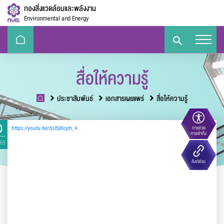
กองสิ่งแวดล้อมและพลังงาน
Environmental and Energy
สื่อให้ความรู้
ประชาสัมพันธ์
เอกสารเผยแพร่
สื่อให้ความรู้
0
https://youtu.be/zjU5jKoph_k
การช่วย
ขนาดตัวอักษร
การเข้าถึง
565
Eco-
e-Library
Handbook
E-PP
ลิงก์ด่วน
Challenge
ความตัดกันของสี