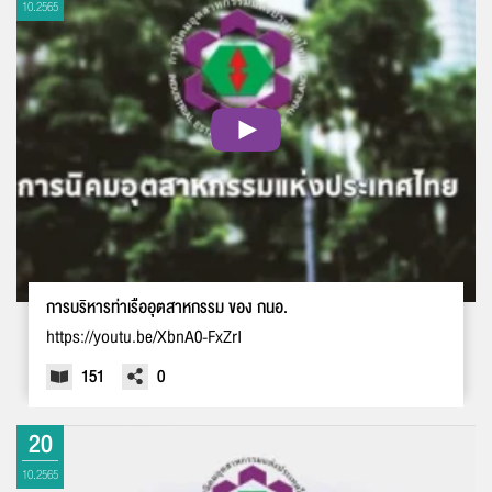
10.2565
แจ้งไฟล์เสีย
หัวข้อเรื่อง :
ชื่อ :
การบริหารท่าเรืออุตสาหกรรม ของ กนอ.
https://youtu.be/XbnA0-FxZrI
นามสกุล :
151
0
20
อีเมล :
ระบบได้ทำรับเรื่องแล้ว
10.2565