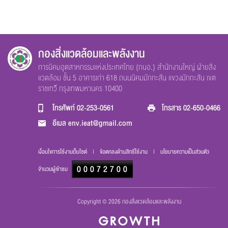
ส่งข้อความ
ล้างข้อมูล
กองสิ่งแวดล้อมและพลังงาน
การนิคมอุตสาหกรรมแห่งประเทศไทย (กนอ.) สำนักงานใหญ่ ฝ่ายสิ่ง
แวดล้อม ชั้น 5 อาคารเก่า 618 ถนนนิคมมักกะสัน เเขวงมักกะสัน เขต
ราชเทวี กรุงเทพมหานคร 10400
โทรศัพท์
02-253-0561
โทรสาร
02-650-0466
อีเมล
env.ieat@gmail.com
เงื่อนไขการใช้งานเว็บไซต์
|
ข้อตกลงด้านสิทธิ์ใช้งาน
|
นโยบายความเป็นส่วนตัว
000
72700
จำนวนผู้เข้าชม
Copyright © 2026 กองสิ่งแวดล้อมและพลังงาน