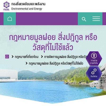
กองสิ่งแวดล้อมและพลังงาน
Environmental and Energy
กฎหมายมูลฝอย สิ่งปฎิกูล หรือ
วัสดุที่ไม่ใช้แล้ว
กฎหมายที่เกี่ยวข้อง
การจัดการมูลฝอย สิ่งปฎิกูล หรือวัสดุที่ไม่ใช้แล้ว
การช่วย
ขนาดตัวอักษร
กฎหมายมูลฝอย สิ่งปฎิกูล หรือวัสดุที่ไม่ใช้แล้ว
การเข้าถึง
Eco-
e-Library
Handbook
E-PP
ลิงก์ด่วน
Challenge
ความตัดกันของสี