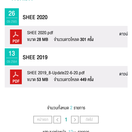
26
SHEE 2020
09-2565
ชื่อ :
SHEE 2020.pdf
ดาวน์โ
ขนาด
28 MB
จำนวนดาวโหลด
301 ครั้ง
นามสกุล :
13
SHEE 2019
09-2564
SHEE 2019_8-Update22-6-20.pdf
ดาวน์โ
อีเมล :
ขนาด
53 MB
จำนวนดาวโหลด
449 ครั้ง
ระบบได้ทำรับเรื่องแล้ว
ขอบคุณสำหรับการแจ้งข้อผิดพลาด
ทางหน่วยงานจะรีบ
ทำการแก้ไข และปรับปรุงเพื่อกาให้บริการที่ดีขึ้น
เบอร์โทรศัพท์ :
2
จำนวนทั้งหมด
รายการ
1
หน้าแรก
ถัดไป
ข้อความ* :