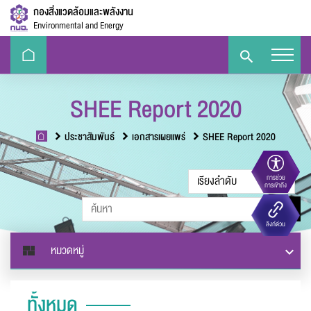
กองสิ่งแวดล้อมและพลังงาน
Environmental and Energy
SHEE Report 2020
ประชาสัมพันธ์
เอกสารเผยแพร่
SHEE Report 2020
การช่วย
ขนาดตัวอักษร
การเข้าถึง
Eco-
e-Library
Handbook
E-PP
แจ้งไฟล์เสีย
ลิงก์ด่วน
Challenge
ความตัดกันของสี
หมวดหมู่
ทั้งหมด
หัวข้อเรื่อง :