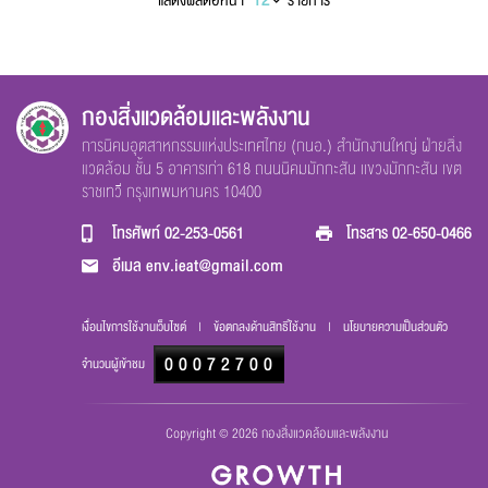
แสดงผลต่อหน้า
รายการ
กองสิ่งแวดล้อมและพลังงาน
การนิคมอุตสาหกรรมแห่งประเทศไทย (กนอ.) สำนักงานใหญ่ ฝ่ายสิ่ง
แวดล้อม ชั้น 5 อาคารเก่า 618 ถนนนิคมมักกะสัน เเขวงมักกะสัน เขต
ราชเทวี กรุงเทพมหานคร 10400
โทรศัพท์
02-253-0561
โทรสาร
02-650-0466
อีเมล
env.ieat@gmail.com
ส่งข้อความ
ล้างข้อมูล
เงื่อนไขการใช้งานเว็บไซต์
|
ข้อตกลงด้านสิทธิ์ใช้งาน
|
นโยบายความเป็นส่วนตัว
000
72700
จำนวนผู้เข้าชม
Copyright © 2026 กองสิ่งแวดล้อมและพลังงาน